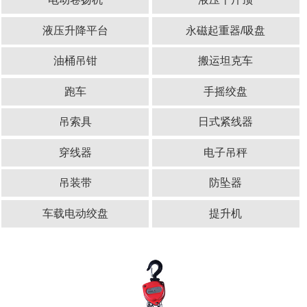
液压升降平台
永磁起重器/吸盘
油桶吊钳
搬运坦克车
跑车
手摇绞盘
吊索具
日式紧线器
穿线器
电子吊秤
吊装带
防坠器
车载电动绞盘
提升机