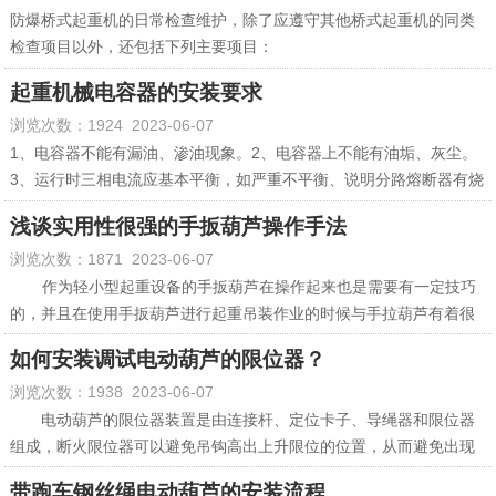
8、防爆电动葫芦应由专人操纵，操纵者应掌握有关防爆操作规程。
圆柱转子平面制动电机的特点
防爆桥式起重机的日常检查维护，除了应遵守其他桥式起重机的同类
9、应至少每十天由专门人员对防爆电动葫芦检查一次，发现问题后及
圆柱转子平面制动电机前端盖、安装螺栓孔分部以及输出轴的结
检查项目以外，还包括下列主要项目：
时采取措施，并仔细加以记录。
构及尺寸与同功率的锥形转子制动电机完全一样；转速和机座号与锥
（1）保持整机及环境清洁。清除起重机和环境中的杂物和易燃易爆物
起重机械电容器的安装要求
10、检查防爆电动机，防爆控制箱，防爆限位开关，防爆按钮开关拆
形转子电动机也完全一样，两者可以直接互换，不改变电动葫芦的结
品，技术人员应定期检查起重机作业环境爆炸性混合物的浓度，保证
浏览次数：1924 2023-06-07
卸防爆外壳时，首先切断主电源，细心拆卸。
构和参数。但是圆柱转子平面制动电机也有其独特的优点：
环境具有良好的通风散热条件，控制环境温度。运行中，检查各设备
11、拆卸时隔爆面应严加保护，防止碰撞，致使隔爆面产生伤痕，而
（1）圆柱形定子、圆柱形转子，加工、制造便于实现自动化、流水线
表面温度不得超过规定的高温。
1、电容器不能有漏油、渗油现象。
2、电容器上不能有油垢、灰尘。
造成传爆。当隔爆外壳有碰裂透气，隔爆面有碰伤的，即行报废，安
生产。
（2）各设备零部件安装应无歪斜和碰擦现象，无异常振动与噪声。
3、运行时三相电流应基本平衡，如严重不平衡、说明分路熔断器有烧
装隔爆外壳将每个螺栓紧，严禁松动。
（2）无轴向窜动，中间轴、联轴器故障率低，使用寿命长。
（3）检查各机电设备、部件外壳应无裂纹和有损防爆性能的机械变
断的、要及时更换相应的熔丝。
浅谈实用性很强的手扳葫芦操作手法
12、各机构应动作平稳，吊钩无抖动，制动可靠，制动下滑量S应符
（3）外接直流电磁圆盘式制动器，便于模块化生产，可以实现快速制
形。电缆进线口应密封可靠,不使用的线孔也应密封。
4、运行时三相电压应接近额定值，如电压超过电容器自身额定电压
浏览次数：1871 2023-06-07
合如下要求：S<=v>
动。
（4）各种保护、联锁、检测、报警、接地等装置应齐全、完整、可
（400V）1.1倍（440V）时，电动起应退出。理由如下：
13、在常温下使用的钢丝绳每一周至少润滑一次，采用适应的工具
（4）外形小巧、美观、不生锈。
靠。防爆灯具是否按规定保持其防爆结构及保护罩的完整性，灯具表
①电容器自身发热耗损（即介质耗损）和电压二次方成正比、电压增
作为轻小型起重设备的手扳葫芦在操作起来也是需要有一定技巧
（如硬毛刷或光滑洁净的木板）把润滑油脂均匀地涂在钢丝绳上，冬
（5）铝制外壳，散热条件好，温升低，接电持续率高，可以长时间运
面温度要求不超过规定值。
高10%，其发热损耗则增加21%，电容器容易鼓肚、甚至破裂、爆
的，并且在使用手扳葫芦进行起重吊装作业的时候与手拉葫芦有着很
天气温较低时，须将润滑油脂加热。
行。
（5）起重机运行中发现下列情况，司机应采取紧急措施并停机，及时
炸。
大的不同，这要基于两者的外观结构和驱动方式的差异，下面成华制
如何安装调试电动葫芦的限位器？
14、交接班时应检查钢丝绳是否弯曲，打结，绳是否突出或过于扭
（6）节能。采用圆柱电机、直流电磁制动器，电机效率比同功率锥形
通知人员检查处理。
②容电器是否需要投退、投退量多少，是由全厂功率因数好坏和负载
造就来带大家了解一下关于手扳葫芦的操作手法。
首先大家应该很
浏览次数：1938 2023-06-07
转，表面有无扭转的征兆，绳股及个别钢丝绳是否破断，绳末端是否
转子电机高11.5%以上。
大小来决定的。运行则要保持功率因数在0.9以上（指低压侧计费
清楚，手扳葫芦的驱动方式是通过手持手柄反复按压来达到起升的目
牢固，钢丝绳是否清洁，润滑油是否足够。
（7）制动器动作响应快，电动葫芦制动下滑量小。
的）。
的，但是在反复的按压过程中会面临这样一个问题，因为手扳葫芦处
电动葫芦的限位器装置是由连接杆、定位卡子、导绳器和限位器
15、防爆电动葫芦在工作时，严禁载荷长时间悬于空中，以防止零件
（8）电机起、制动平稳，噪声小。
③对全厂月平均功率因数，低压计费的要在0.9以上，高压侧计费的要
于悬挂状态，在按压手柄的时候会施加一个横向的力，进而带动整台
组成，断火限位器可以避免吊钩高出上升限位的位置，从而避免出现
产生变形。
（9）绝缘等级和防护等级高，环境适应性强。
在0.95以上，否则罚款。每月底值班电工知道本月全厂平均功率因数
手扳葫芦一起摆动，影响到起重作业，操作起来也非常的不方便，那
冲顶、钢丝绳断裂的故障，保障设备的稳定性。如果安装错误就不能
带跑车钢丝绳电动葫芦的安装流程