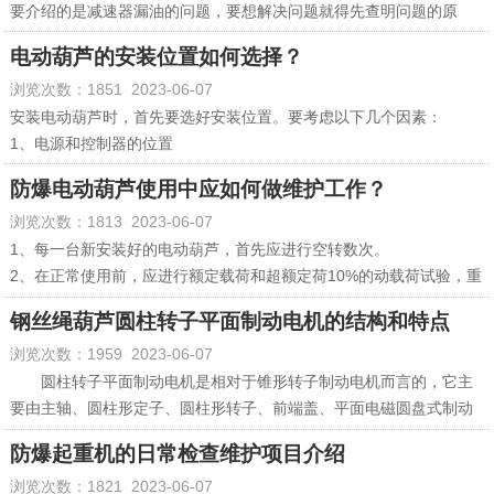
要介绍的是减速器漏油的问题，要想解决问题就得先查明问题的原
因，主要原因有以下三点：
电动葫芦的安装位置如何选择？
1、减速器箱体与箱盖之间，密封圈装配不良或失效损坏，应拆下检修
浏览次数：1851 2023-06-07
或更换密封圈；
2、减速器连接螺钉未拧紧，在停机后，应拧紧螺钉。
安装电动葫芦时，首先要选好安装位置。要考虑以下几个因素：
3、电动机扫膛：电机轴上支撑圈磨损严重，转子铁心位移，或因其他
1、电源和控制器的位置
原因使定子铁心位移，造成电机锥形转子与定子间隙太小发生扫膛，
电动葫芦需要接通电源和控制器，因此要选在方便接通电源和控制器
防爆电动葫芦使用中应如何做维护工作？
电机严禁“扫膛”，当发生扫膛后，应拆下支撑圈进行过鞥换，调整定子
的位置。
浏览次数：1813 2023-06-07
转子锥面之间的间隙使之均匀，或送到维修厂进行修理。通过对电动
2、安全因素
葫芦常见故障及处理的分析，使电动葫芦检修人员处理故障时，知道
安装位置要远离易燃、易爆和有毒物质，避免安装在强风、地震等灾
1、每一台新安装好的电动葫芦，首先应进行空转数次。
从何处着手检查，提高了检修效率，此外，也为操作人员提供了现场
害易发地区。
2、在正常使用前，应进行额定载荷和超额定荷10%的动载荷试验，重
处理问题的方法。
3、轻重物的运输距离
复升降，检查其传动机构，电气部分和连线部分是否正常可靠。
钢丝绳葫芦圆柱转子平面制动电机的结构和特点
要根据需要运输的轻重物的距离和高度，确定电动葫芦的安装高度和
3、超载定载荷25%的静荷试验，提起载荷距地面约100mm，悬空10
浏览次数：1959 2023-06-07
位置。
分钟，去掉载荷后检查是否正常。
4、使用中，禁止在不允许的环境下超过额定载荷的情况下使用。
圆柱转子平面制动电机是相对于锥形转子制动电机而言的，它主
5、不允许倾斜起吊及做水平拖拉工具使用，不允许起吊埋置物。
要由主轴、圆柱形定子、圆柱形转子、前端盖、平面电磁圆盘式制动
6、限位器是防止吊钩上升和下降超过极限位置时造成事故设置的装
器等组成，电磁圆盘式制动器由平面圆盘型的刹车盘、平面圆盘型的
防爆起重机的日常检查维护项目介绍
置，因而不能把限位器当开关使用。
摩擦片、磁轭、衔铁、制动线圈、整流控制器等组成，摩擦副为平面
浏览次数：1821 2023-06-07
7、工作完毕后，把电源的总开关拉开，切断主电源。
接触。