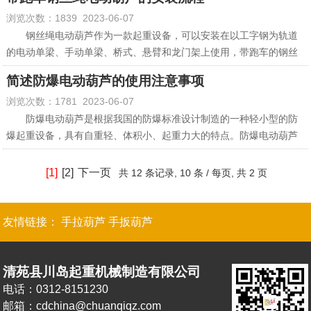
16、在使用过程中，如发现不良故障时，应立即切断主电源。
为多少。
么这种情况该如何解决呢？
发挥断火限位器的保护功能，那么我们该如何安装调试电动葫芦的限
浏览次数：1839 2023-06-07
17、当防爆电动葫芦使用完毕后，应停在制定地点，吊钩升到据地面
④中午、晚上、夜间非生产时间，要按照退出电容器，不然造成过补
其实关于手扳葫芦在驱动时摆动的情况是可以通过一些简单的手
位器呢？
2M以上的位置。
偿，使变压器电流无谓增加、导致电压升高、增加变电器的铜损耗。
法变化来解决的，我们需要搞清楚手扳葫芦摆动的原因，因为它并不
1、松开撞块上的螺丝钉，撞块分别置于导绳器卡板两侧，卡板能自如
钢丝绳电动葫芦作为一款起重设备，可以安装在以工字钢为轨道
18、应保证防爆电动葫芦有足够的润滑油，保证润滑油的结净，不应
⑤电容器放点电阻可靠、不能断路，保证电容器退后自动放电，否则
像手拉葫芦一样施加垂直向下的作用力，而在扳动手柄的初始阶段并
的推动撞块移动。启动电机开始起升，卡板推动上限撞块移动，上升
的电动单梁、手动单梁、桥式、悬臂和龙门架上使用，带跑车的钢丝
含有杂质和污垢。
电容器残存代兰电荷，下次合闸很容易产生大电流冲击，烧断熔丝。
没有外力来抵消这种横向的力，从而导致了手扳葫芦的摆动，其实我
到吊钩滑轮外壳上沿卷筒外壳下沿的15mm-50mm时停止上升，按下
绳电动葫芦在安装前需要对安装环境、施工图纸以及相关注意事项等
简述防爆电动葫芦的使用注意事项
⑥电源停电后，电容器要自动退出，否则下册来电时很容易产生电流
们完全可以限制住手扳葫芦横向的摆动。
下降按钮，导绳器向回移动10mm左右时，停机移动上限撞块靠近卡
熟悉了解，从而使得安装工作可以有序进行。
浏览次数：1781 2023-06-07
冲击。
在操作手扳葫芦的时候，我们只需要用一只手去按压手柄，另一
板时，旋转拧紧螺钉。
1、安装检查
只手握住手扳葫芦的“颈”部，也就是上吊钩下方的位置，通过这样的方
2、下限位的调整方法与上限位的调整方法一样，只是方向是相反的，
电动葫芦的安装是高空作业，在安装前要检查设备材料是否合乎规
防爆电动葫芦是根据我国的防爆标准设计制造的一种轻小型的防
式来限制住横向的推力，从而保持起升的稳定性，当起重链条绷紧之
但吊钩须处于低处位置时，卷筒上留有3圈以上的钢丝绳。调整完成
范，部件是否完整，并记录检查结果，仔细研究安装图纸，了解安装
爆起重设备，具有自重轻、体积小、起重力大的特点。防爆电动葫芦
后，手扳葫芦整体会受到向下的负荷，这个作用力就抵消掉了横向的
后，须进行空载试运行，检查上下限位的安装是否合乎要求。
细节。
在使用过程中由于操作不当，导致故障时有发生。那么电动葫芦在使
推力，此时我们便可以撤出“颈”部的手了。
2、安装工作
用过程中有哪些事项需要注意呢？
[1]
[2]
下一页
共
12 条记录,
10 条 / 每页, 共
2 页
（1）在安装轨道时，要先将轨道分散摆放在梁下，利用吊车将电动葫
1、在起重作业之前，需要进行空车试载运行，检查运行是否正常；
芦的分体和单梁吊到合适的位置。
2、在起重作业之前须认真检查钢丝绳、吊钩等常用部件是否出现破
（2）在铺好轨道后，还需要制作安装车档，轨道上的车档要在吊装起
损；
友情链接：
手拉葫芦
手扳葫芦
重机前安装好。
3、在进行起重作业时，禁止吊钩下方站人，以及非工作人员进入工作
（3）起吊时要有两个吊点，吊点要选在桥架的两端。
区域；
（4）将小车吊起，把电动葫芦起升到合适的位置，按照螺栓编号将电
4、对于防爆电动葫芦要定期进行检查、维修、保养，发现问题要及时
清苑县川岛起重机械制造有限公司
动葫芦进行安装固定。
解决；
电话：0312-8151230
3、安装调整
5、每次作业完成时注意及时切断防爆电动葫芦的电源。
邮箱：cdchina@chuanqiqz.com